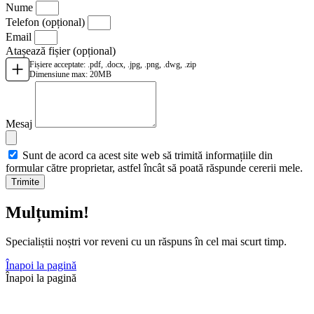
Nume
Telefon
(opțional)
Email
Atașează fișier
(opțional)
+
Fișiere acceptate: .pdf, .docx, .jpg, .png, .dwg, .zip
Dimensiune max: 20MB
Mesaj
Sunt de acord ca acest site web să trimită informațiile din
formular către proprietar, astfel încât să poată răspunde cererii mele.
Trimite
Mulțumim!
Specialiștii noștri vor reveni cu un răspuns în cel mai scurt timp.
Înapoi la pagină
Înapoi la pagină