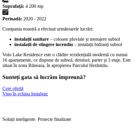
Suprafață:
4 200 mp
Perioadă:
2020 - 2022
Compania noastră a efectuat următoarele lucrări:
instalații sanitare
– coloane pluviale și menajere subsol
instalații de stingere incendiu
– instalații hidranți subsol
Volo Lake Residence este o clădire rezidențială modernă cu numai
16 apartamente, ce dispune de subsol, demisol, parter și 3 etaje. Este
situat în zona Băneasa, în apropierea Parcului Herăstrău.
Sunteți gata să lucrăm împreună?
Cere ofertă
Vino în echipa Instalgaz
Soluții inteligente
.
Proiecte finalizate
.