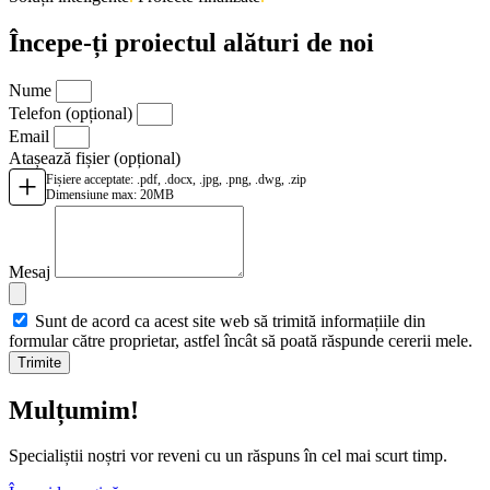
Începe-ți proiectul alături de noi
Nume
Telefon
(opțional)
Email
Atașează fișier
(opțional)
+
Fișiere acceptate: .pdf, .docx, .jpg, .png, .dwg, .zip
Dimensiune max: 20MB
Mesaj
Sunt de acord ca acest site web să trimită informațiile din
formular către proprietar, astfel încât să poată răspunde cererii mele.
Trimite
Mulțumim!
Specialiștii noștri vor reveni cu un răspuns în cel mai scurt timp.