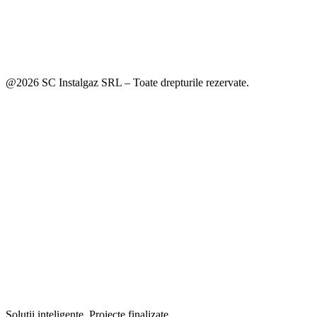
@2026 SC Instalgaz SRL – Toate drepturile rezervate.
Soluții inteligente
.
Proiecte finalizate
.